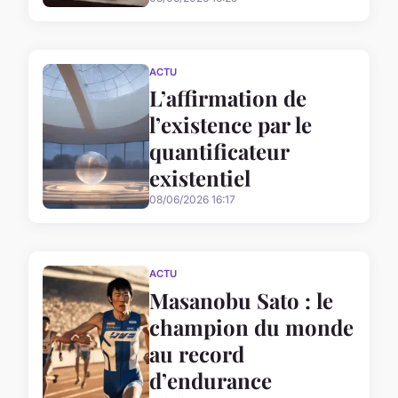
ACTU
L’affirmation de
l’existence par le
quantificateur
existentiel
08/06/2026 16:17
ACTU
Masanobu Sato : le
champion du monde
au record
d’endurance