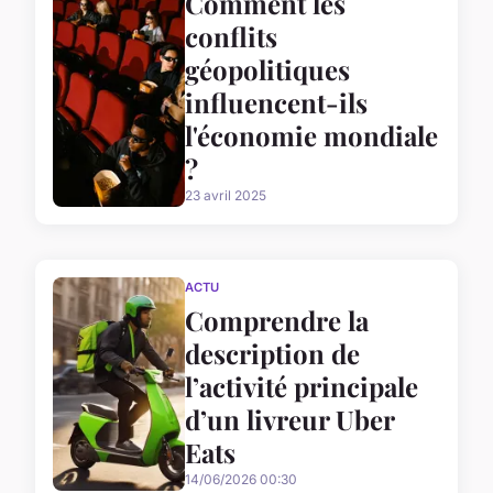
Comment les
conflits
géopolitiques
influencent-ils
l'économie mondiale
?
23 avril 2025
ACTU
Comprendre la
description de
l’activité principale
d’un livreur Uber
Eats
14/06/2026 00:30