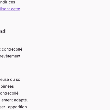
ndir ces
lisant cette
uet
 contrecollé
u revêtement,
tieuse du sol
 abîmées
contrecollé.
llement adapté.
er l’apparition