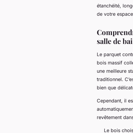
étanchéité, long
Emmy
•
25 juillet 2025
•
11 min de lecture
de votre espace
Comprendre
salle de ba
Le parquet cont
bois massif col
une meilleure st
traditionnel. C’
bien que délicat
Cependant, il es
automatiquement
revêtement dans 
Le bois chois