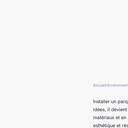
Accueil
›
Environne
ENVIRONNEMENT
Les meilleures idées
Installer un par
idées, il devien
parquet contrecollé 
matériaux et en 
esthétique et ré