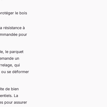
protéger le bois
a résistance à
ecommandée pour
e, le parquet
 demande un
rrelage, qui
r ou se déformer
ite de bien
entiels. La
les pour assurer