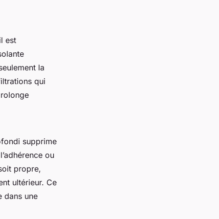
l est
olante
seulement la
ltrations qui
prolonge
ofondi supprime
 l’adhérence ou
soit propre,
nt ultérieur. Ce
le dans une