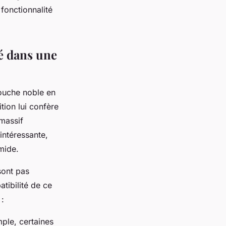
 fonctionnalité
é dans une
couche noble en
tion lui confère
 massif
 intéressante,
mide.
sont pas
tibilité de ce
 :
mple, certaines