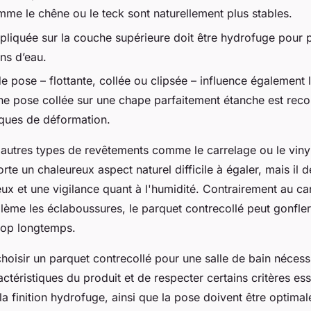
me le chêne ou le teck sont naturellement plus stables.
ppliquée sur la couche supérieure doit être hydrofuge pour 
ons d’eau.
 pose – flottante, collée ou clipsée – influence également l
Une pose collée sur une chape parfaitement étanche est r
isques de déformation.
 autres types de revêtements comme le carrelage ou le vinyl
rte un chaleureux aspect naturel difficile à égaler, mais il
eux et une vigilance quant à l'humidité. Contrairement au ca
blème les éclaboussures, le parquet contrecollé peut gonfle
trop longtemps.
hoisir un parquet contrecollé pour une salle de bain nécess
actéristiques du produit et de respecter certains critères ess
 la finition hydrofuge, ainsi que la pose doivent être optima