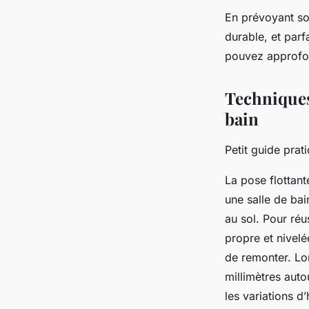
En prévoyant soi
durable, et par
pouvez approfon
Techniques 
bain
Petit guide prat
La pose flottant
une salle de bai
au sol. Pour réu
propre et nivelé
de remonter. Lor
millimètres auto
les variations d