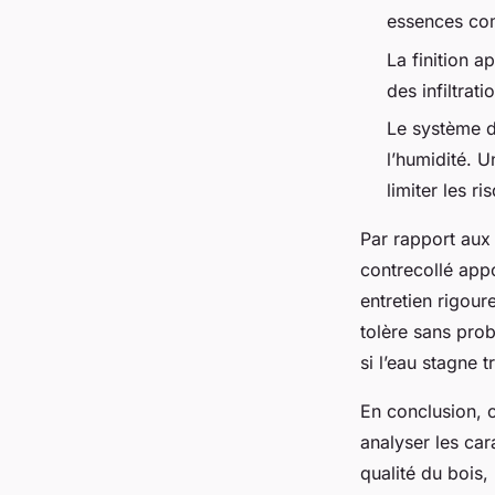
essences com
La finition a
des infiltrati
Le système de
l’humidité. 
limiter les r
Par rapport aux
contrecollé appo
entretien rigour
tolère sans pro
si l’eau stagne 
En conclusion, c
analyser les car
qualité du bois,