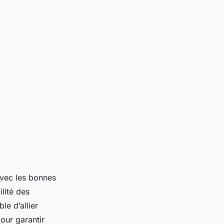
avec les bonnes
lité des
le d’allier
our garantir