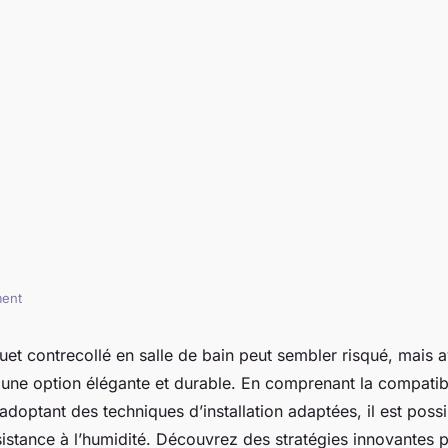
ment
 pour installer du
quet contrecollé en salle de bain peut sembler risqué, mais 
t une option élégante et durable. En comprenant la compatibi
en salle de bain
adoptant des techniques d’installation adaptées, il est possib
sistance à l’humidité. Découvrez des stratégies innovantes p