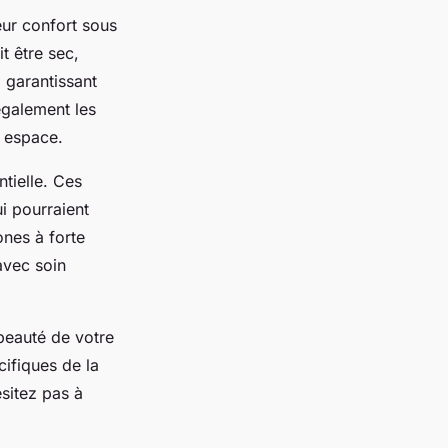
eur confort sous
t être sec,
 garantissant
également les
t espace.
ntielle. Ces
ui pourraient
ones à forte
avec soin
beauté de votre
cifiques de la
ésitez pas à